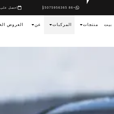
+86 15075956365
احصل على 
بيت
منتجات
المركبات
عن
العروض الخ