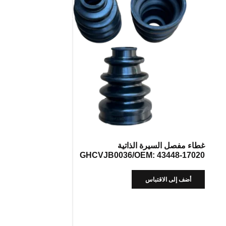
غطاء مفصل السيرة الذاتية
GHCVJB0036/OEM: 43448-17020
أضف إلى الاقتباس