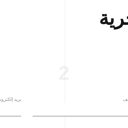
رية
2
تف
بريد إلكترون