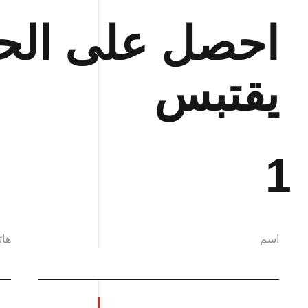
احصل على الح
يقتبس
1
اسم
ها