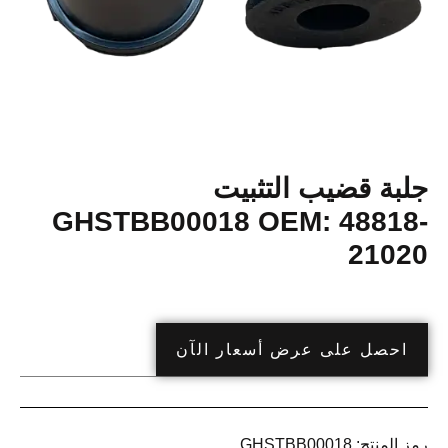
جلبة قضيب التثبيت
GHSTBB00018 OEM: 48818-
21020
احصل على عرض أسعار الآن
رمز المنتج:
GHSTBB00018