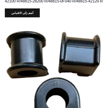
42100 R/48815-28200 R/48815-0F040 R/48815-42120 R
أضف إلى الاقتباس