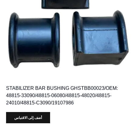
STABILIZER BAR BUSHING GHSTBB00023/OEM:
48815-33090/48815-06080/48815-48020/48815-
24010/48815-C3090/19107986
أضف إلى الاقتباس