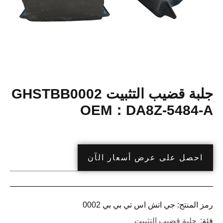
جلبة قضيب التثبيت GHSTBB0002
OEM：DA8Z-5484-A
احصل على عرض أسعار الآن
رمز المنتج:
جي اتش اس تي بي بي 0002
فئة:
جلبة قضيب التثبيت