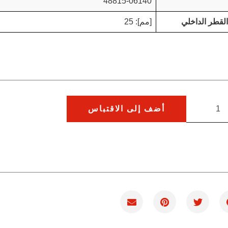
48815-06140
القطر الداخلي
[مم]: 25
أضف إلى الاقتباس