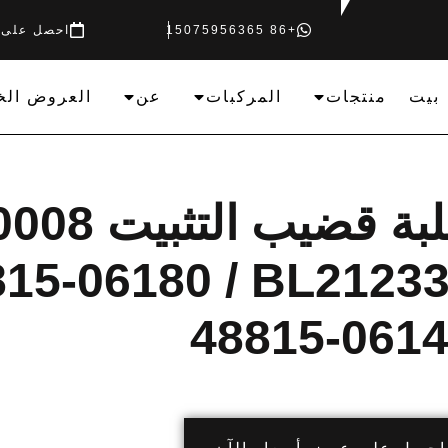
+86 15075956365
احصل على 
بيت
منتجات
المركبات
عن
العروض الخ
جلبة قضيب
15-06180 / BL21233
48815-061