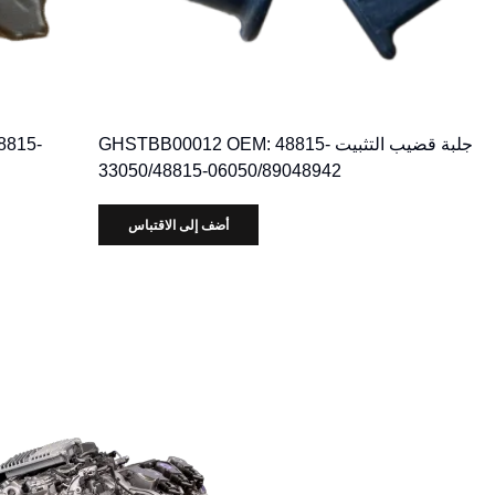
جلبة قضيب التثبيت GHSTBB00012 OEM: 48815-
8815-
33050/48815-06050/89048942
أضف إلى الاقتباس