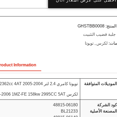
احصل على عرض أسعار الآن
لمنتج:
GHSTBB0008
جلبة قضيب التثبيت
مات:
لكزس
,
تويوتا
roduct Information
الموديلات المتوافقة
تويوتا كامري 2.4 لتر 2004-2005 2AZ-FE 112kw 2362cc 4AT
لكزس ES300 2002-2006 1MZ-FE 158kw 2995CC 5AT
كود الشركة
48815-06180
المصنعة الأصلية
BL21233