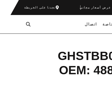
عرض أسعار مجاني
تجدنا على الخريطة
اصة
اتصال
 التثبيت GHSTBB0008
OEM: 488