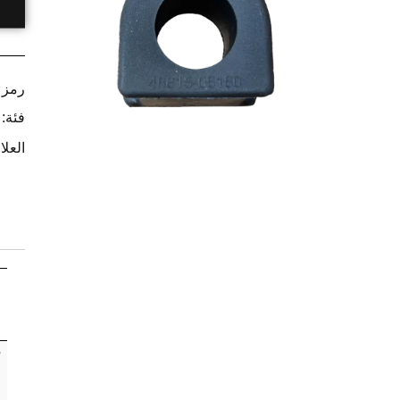
رمز ا
فئة:
العلا