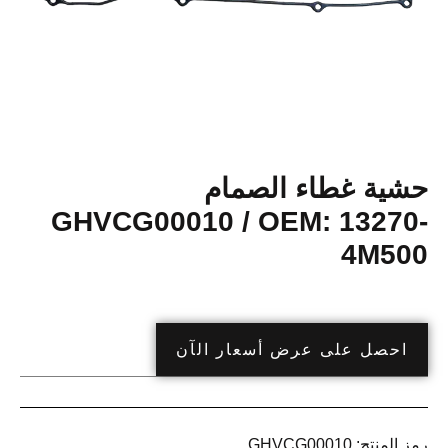
حشية غطاء الصمام
GHVCG00010 / OEM: 13270-
4M500
احصل على عرض أسعار الآن
رمز المنتج:
GHVCG00010