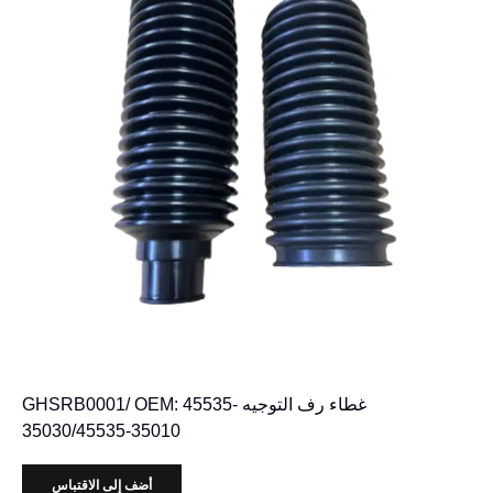
غطاء رف التوجيه GHSRB0001/ OEM: 45535-
35030/45535-35010
أضف إلى الاقتباس