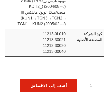
تويوتا هايس IV Box (TRH2_,
KDH2_) (2004/08 – /)
منصة/هيكل تويوتا هايلكس III
(KUN1_، TGN3_، TGN2_،
TGN1_، KUN2 (2005/02 – /)
كود الشركة
11213-0L010
المصنعة الأصلية
11213-30021
11213-30020
11213-30040
أضف إلى الاقتباس