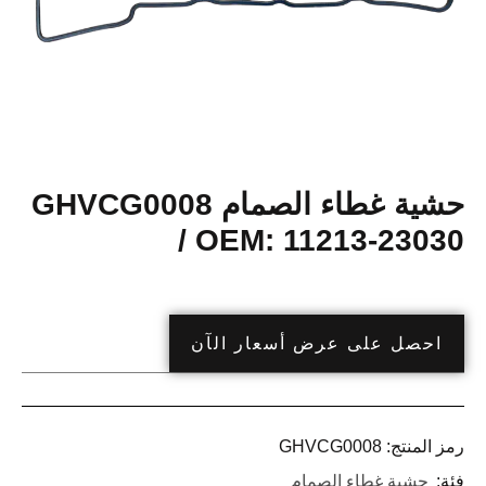
حشية غطاء الصمام GHVCG0008
/ OEM: 11213-23030
احصل على عرض أسعار الآن
رمز المنتج:
GHVCG0008
فئة:
حشية غطاء الصمام