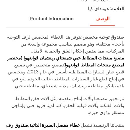
العلامة:
هيونداي كيا
الوصف
Product Information
صندوق توجيه مخصص
:يتوفر هذا الغطاء المخصص لرف التوجيه
بأحجام مختلفة، وهو مصمم ليناسب مجموعة واسعة من
المركبات، مما يضمن إحكام الغلق والحماية الأمثل.
مصنع منتجات المطاط خبي شينغتاي رينشيان قوانغهوا (مختصر
لمصنع منتجات المطاط قوانغهوا).
مصنع متخصص في تصنيع
قطع غيار السيارات المطاطية تأسس في عام 2013، ويتخصص
في إنتاج قطع غيار السيارات المطاطية عالية الجودة. يقع في
بلدة تيانكو، مقاطعة رينشيان، مدينة شينغتاي، مقاطعة خبي.
تم تجهيز مصنعنا بآلات إنتاج متقدمة مثل آلات حقن المطاط
وآلات الفلكنة وآلات قولبة الحقن. كما لدينا فريق فني وإنتاجي
مستقر وذوي خبرة.
منتجاتنا الرئيسية تشمل
غطاء مفصل السيرة الذاتية
,
صندوق رف