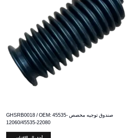
صندوق توجيه مخصص GHSRB0018 / OEM: 45535-
12060/45535-22080
أضف إلى الاقتباس