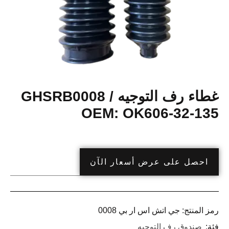
غطاء رف التوجيه GHSRB0008 /
OEM: OK606-32-135
احصل على عرض أسعار الآن
رمز المنتج:
جي اتش اس ار بي 0008
فئة:
صندوق رف التوجيه