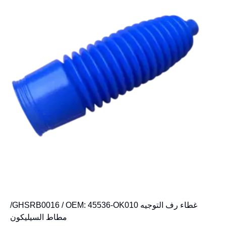
غطاء رف التوجيه GHSRB0016 / OEM: 45536-OK010/
مطاط السيليكون