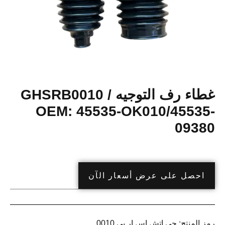
غطاء رف التوجيه GHSRB0010 /
OEM: 45535-OK010/45535-
09380
احصل على عرض أسعار الآن
رمز المنتج:
جي اتش اس ار بي 0010