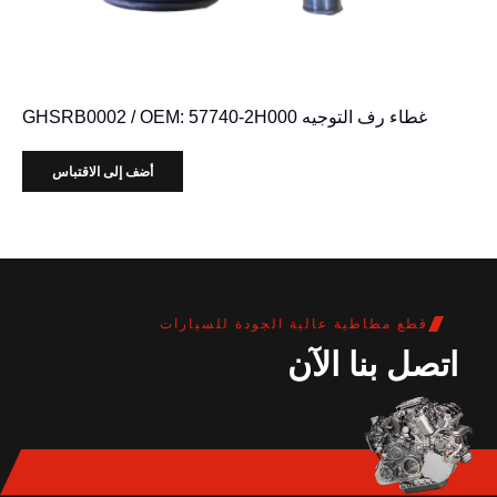
غطاء رف التوجيه GHSRB0002 / OEM: 57740-2H000
أضف إلى الاقتباس
قطع مطاطية عالية الجودة للسيارات
اتصل بنا الآن