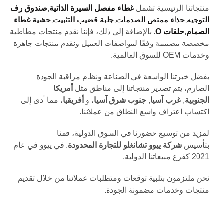
منتجاتنا الرئيسية تشمل
غطاء مفصل السيرة الذاتية
,
صندوق رف
التوجيه
,
حذاء ممتص الصدمات
,
جلبة قضيب التثبيت
,
حشية غطاء
الصمام
,
حلقات O
.
بالإضافة إلى ذلك، فإننا نقدم منتجات مطاطية
مخصصة مصممة وفقًا لمواصفات العميل ونقدم منتجات جاهزة
وخدمات OEM للسوق العالمية.
بفضل خبرتنا الواسعة في الصناعة ونظام مراقبة الجودة
الصارم، يتم تصدير منتجاتنا إلى مناطق مثل
أمريكا
الجنوبية
,
غرب آسيا
,
جنوب شرق آسيا
، و
أفريقيا
، مما أدى إلى
اكتساب اعتراف واسع النطاق من عملائنا.
لمزيد من توسيع حضورنا في السوق الدولية، قمنا
بتأسيس
شركة ييوو تشانغلو للتجارة المحدودة
. في ييوو في عام
2021 كفرع مبيعاتنا الدولية.
نحن ملتزمون بتلبية توقعات ومتطلبات عملائنا من خلال تقديم
منتجات وخدمات مضمونة الجودة.