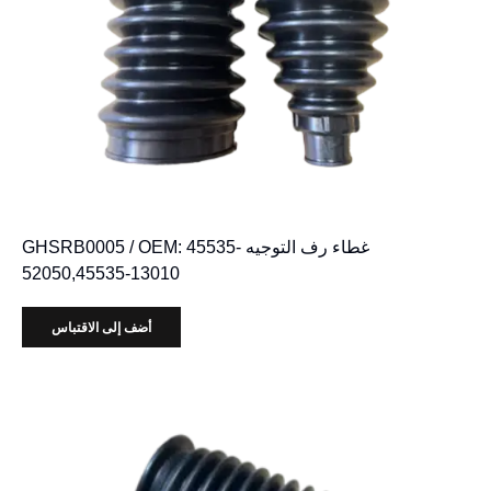
غطاء رف التوجيه GHSRB0005 / OEM: 45535-
52050,45535-13010
أضف إلى الاقتباس