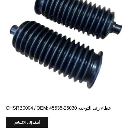
غطاء رف التوجيه GHSRB0004 / OEM: 45535-26030
أضف إلى الاقتباس