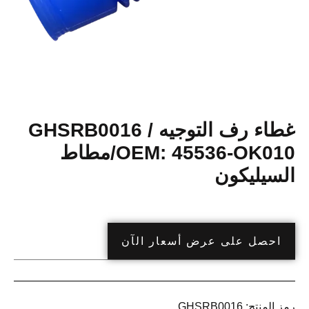
غطاء رف التوجيه GHSRB0016 /
OEM: 45536-OK010/مطاط
السيليكون
احصل على عرض أسعار الآن
رمز المنتج:
GHSRB0016