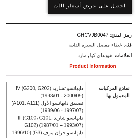
احصل على عرض أسعار الآن
رمز المنتج:
GHCVJB0047
فئة:
غطاء مفصل السيرة الذاتية
العلامات:
هيونداي كيا
,
مازدا
Product Information
نماذج المركبات
دايهاتسو تشاريد IV (G200, G202)
المعمول بها
(1993/01 - 2000/09)
تصفيق دايهاتسو الأول (A101, A111)
(1989/06 - 1997/07)
دايهاتسو شاريد III (G100، G101،
G102) (1987/01 – 1993/07)
دايهاتسو جران موف (G3) (1996/10 -