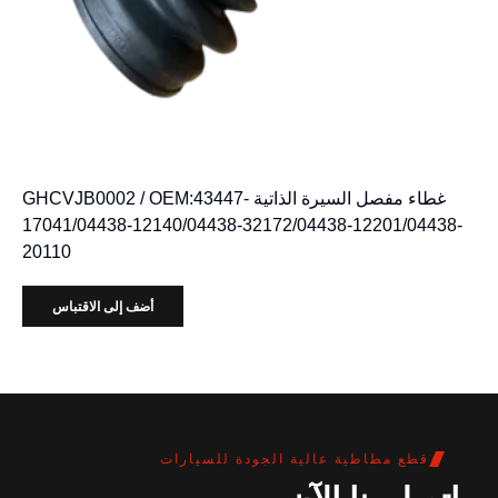
غطاء مفصل السيرة الذاتية GHCVJB0002 / OEM:43447-
17041/04438-12140/04438-32172/04438-12201/04438-
20110
أضف إلى الاقتباس
قطع مطاطية عالية الجودة للسيارات