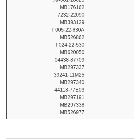
MB176162
7232-22090
MB393129
F005-22-630A
MB526862
F024-22-530
MB620050
04438-87709
MB297337
39241-11M25
MB297340
44118-77E03
MB297191
MB297338
MB526977