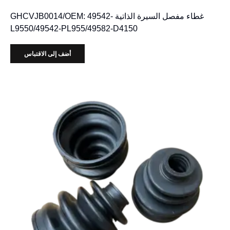
غطاء مفصل السيرة الذاتية GHCVJB0014/OEM: 49542-
L9550/49542-PL955/49582-D4150
أضف إلى الاقتباس