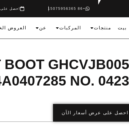
+86 15075956365
احصل على 
بيت
منتجات
المركبات
عن
العروض الخ
T BOOT GHCVJB005
A0407285 NO. 042
احصل على عرض أسعار الآن