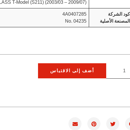
 T-Model (S211) (2003/03 – 2009/07)
كود الشركة
4A0407285
المصنعة الأصلية
No. 04235
أضف إلى الاقتباس