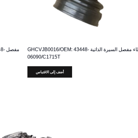
غطاء مفصل السيرة الذاتية GHCVJB0016/OEM: 43448-
مفص
06090/C1715T
أضف إلى الاقتباس