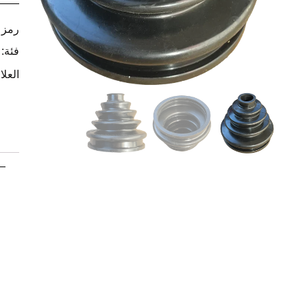
رمز ا
فئة:
العلا