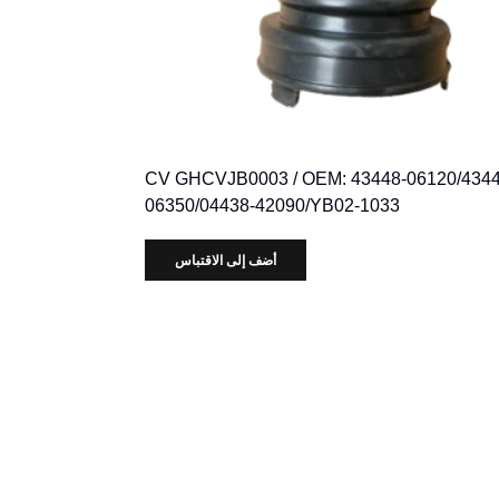
ل CV GHCVJB0003 / OEM: 43448-06120/43448-
06350/04438-42090/YB02-1033
أضف إلى الاقتباس