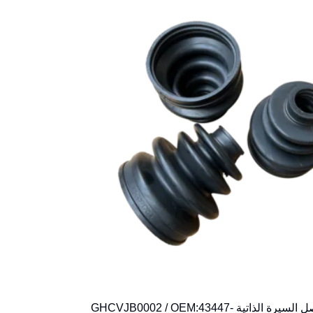
غطاء مفصل السيرة الذاتية GHCVJB0002 / OEM:43447-