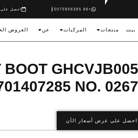
+86 15075956365
احصل على 
بيت
منتجات
المركبات
عن
العروض الخ
T BOOT GHCVJB005
701407285 NO. 026
احصل على عرض أسعار الآن