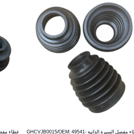
غطاء مفصل السيرة الذاتية GHCVJB0015/OEM: 49541-