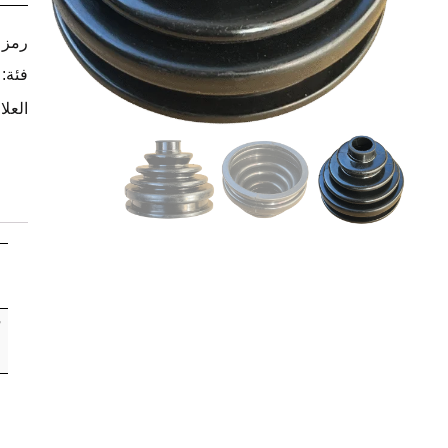
رمز ا
فئة:
العلا