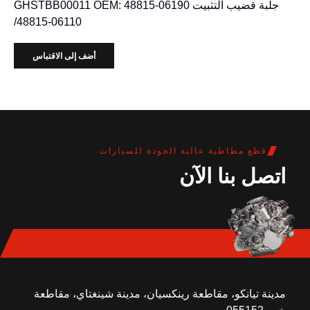
جلبة قضيب التثبيت GHSTBB00011 OEM: 48815-06190
/48815-06110
أضف إلى الاقتباس
قطع مطاطية عالية الجودة للسيارات
اتصل بنا الآن
مدينة تيانكو، مقاطعة رينكسيان، مدينة شينغتاي، مقاطعة