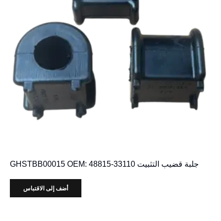
جلبة قضيب التثبيت GHSTBB00015 OEM: 48815-33110
أضف إلى الاقتباس