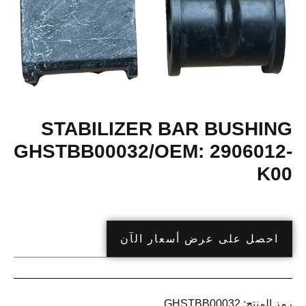
STABILIZER BAR BUSHING
GHSTBB00032/OEM: 2906012-
K00
احصل على عرض أسعار الآن
رمز المنتج:
GHSTBB00032