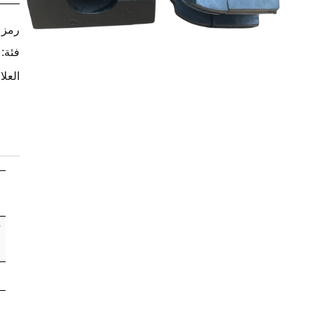
رمز ا
فئة:
العلا