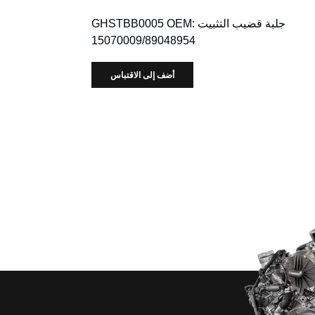
جلبة قضيب التثبيت GHSTBB0005 OEM:
15070009/89048954
أضف إلى الاقتباس