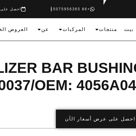
+86 15075956365
احصل على 
بيت
منتجات
المركبات
عن
العروض الخ
LIZER BAR BUSHIN
037/OEM: 4056A04
احصل على عرض أسعار الآن