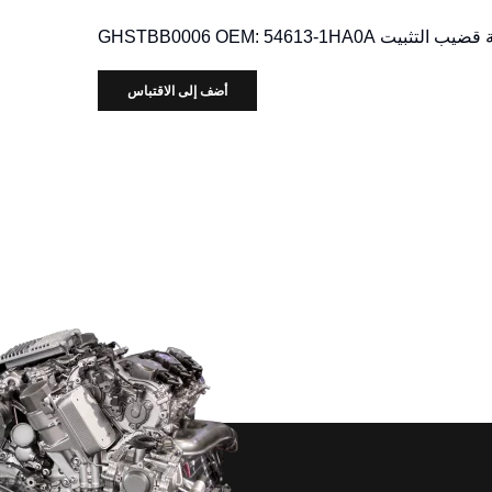
 التثبيت GHSTBB0006 OEM: 54613-1HA0A
أضف إلى الاقتباس