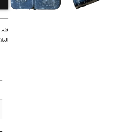
فئة:
العلا