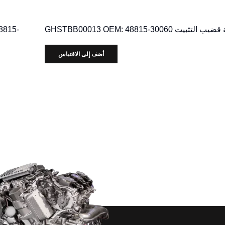
 التثبيت GHSTBB00013 OEM: 48815-30060
8815-
أضف إلى الاقتباس