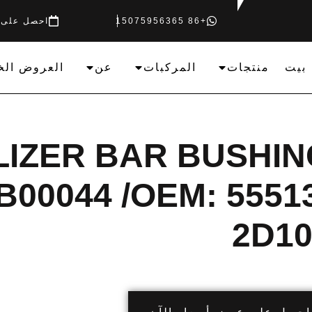
+86 15075956365
احصل على 
بيت
منتجات
المركبات
عن
العروض الخ
LIZER BAR BUSHIN
00044 /OEM: 5551
2D10