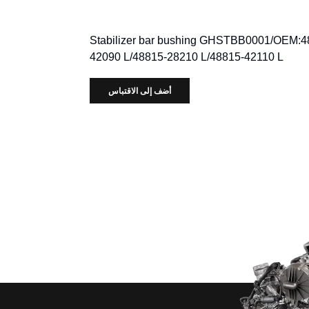
Stabilizer bar bushing GHSTBB0001/OEM:4
42090 L/48815-28210 L/48815-42110 L
أضف إلى الاقتباس