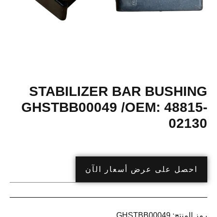
STABILIZER BAR BUSHING
GHSTBB00049 /OEM: 48815-
02130
احصل على عرض أسعار الآن
رمز المنتج:
GHSTBB00049