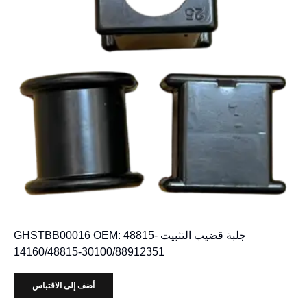
جلبة قضيب التثبيت GHSTBB00016 OEM: 48815-
14160/48815-30100/88912351
أضف إلى الاقتباس