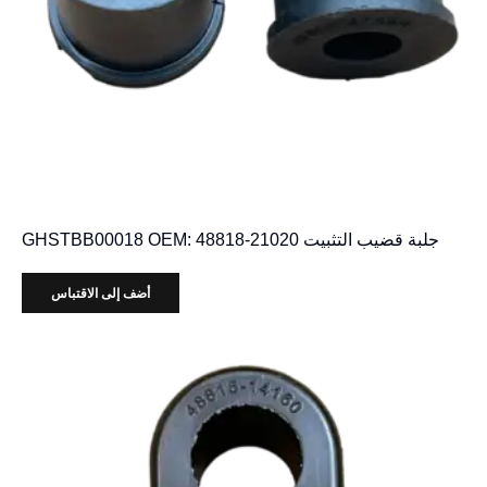
جلبة قضيب التثبيت GHSTBB00018 OEM: 48818-21020
أضف إلى الاقتباس