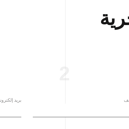
رية
2
تف
بريد إلكترون