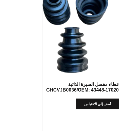
غطاء مفصل السيرة الذاتية
GHCVJB0036/OEM: 43448-17020
أضف إلى الاقتباس