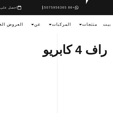
+86 15075956365
احصل على 
بيت
منتجات
المركبات
عن
العروض الخ
راف 4 كابريو