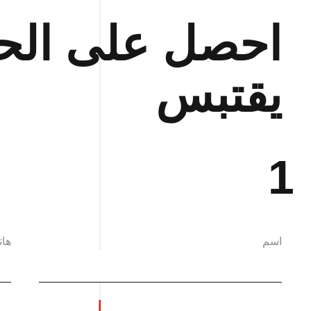
احصل على الح
يقتبس
1
اسم
ها