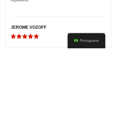
JEROME VOZOFF





Portuguese
“Produtos realmente excelentes em termos de
atendimento. Eles são extremamente
transparentes, comunicam-se bem e trabalham com
rapidez e eficiência. Voltarei para futuras
colaborações!”