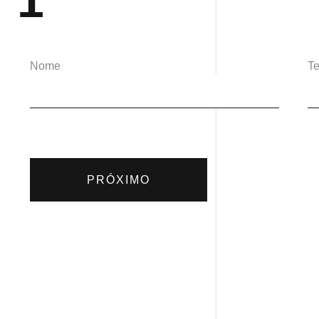
1
Nome
Te
PRÓXIMO