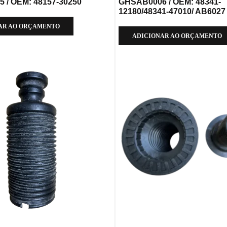
 / OEM: 48157-30250
GHSAB0006 / OEM: 48341-
12180/48341-47010/ AB6027
AR AO ORÇAMENTO
ADICIONAR AO ORÇAMENTO