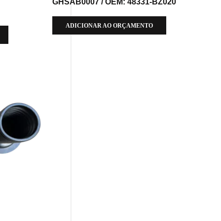
GHSAB0007 / OEM: 48331-BZ020
ADICIONAR AO ORÇAMENTO