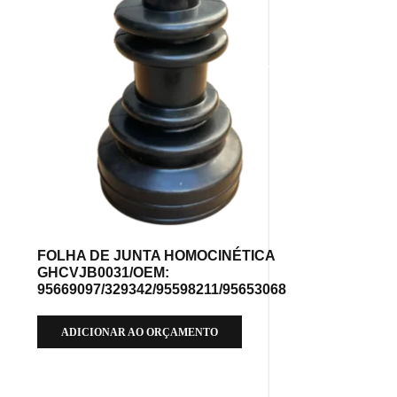
FOLHA DE JUNTA HOMOCINÉTICA
GHCVJB0031/OEM:
95669097/329342/95598211/95653068
ADICIONAR AO ORÇAMENTO