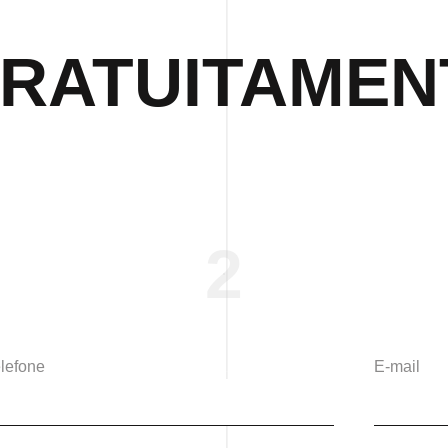
RATUITAMEN
2
lefone
E-mail