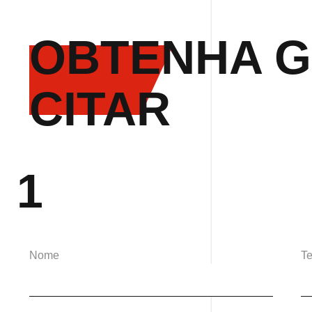
OBTENHA G
CITAR
1
Nome
Te