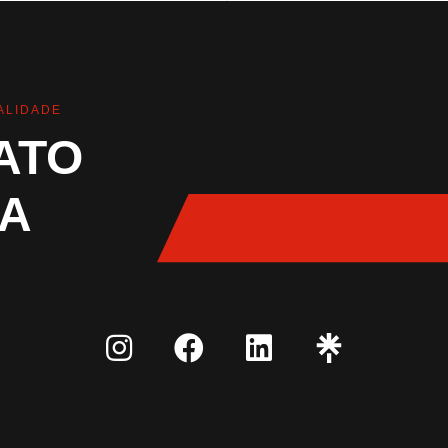
ALIDADE
ATO
A