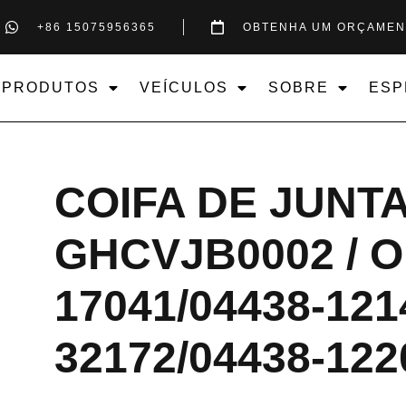
+86 15075956365
OBTENHA UM ORÇAMEN
PRODUTOS
VEÍCULOS
SOBRE
ESP
COIFA DE JUNT
GHCVJB0002 / O
17041/04438-121
32172/04438-122