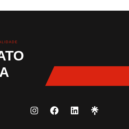
ALIDADE
ATO
A