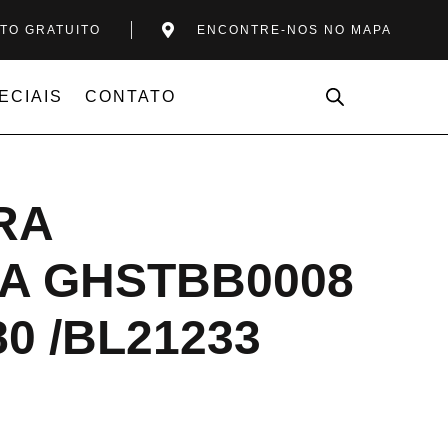
TO GRATUITO
ENCONTRE-NOS NO MAPA
ECIAIS
CONTATO
RA
A GHSTBB0008
80 /BL21233