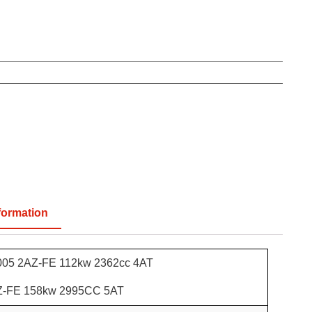
formation
005 2AZ-FE 112kw 2362cc 4AT
Z-FE 158kw 2995CC 5AT