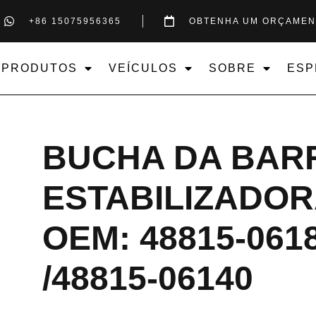
+86 15075956365
OBTENHA UM ORÇAMEN
PRODUTOS
VEÍCULOS
SOBRE
ESP
BUCHA DA BAR
ESTABILIZADOR
OEM: 48815-061
/48815-06140