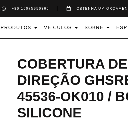
+86 15075956365
OBTENHA UM ORÇAMEN
PRODUTOS
VEÍCULOS
SOBRE
ESP
COBERTURA DE
DIREÇÃO GHSRB
45536-OK010 /
SILICONE