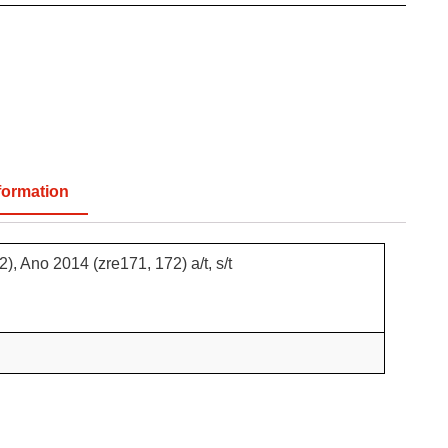
formation
), Ano 2014 (zre171, 172) a/t, s/t