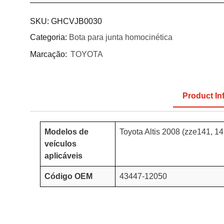
SKU:
GHCVJB0030
Categoria:
Bota para junta homocinética
Marcação:
TOYOTA
Product In
Modelos de
Toyota Altis 2008 (zze141, 142
veículos
aplicáveis
Código OEM
43447-12050