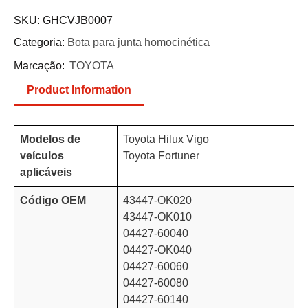
SKU:
GHCVJB0007
Categoria:
Bota para junta homocinética
Marcação:
TOYOTA
Product Information
Modelos de
Toyota Hilux Vigo
veículos
Toyota Fortuner
aplicáveis
Código OEM
43447-OK020
43447-OK010
04427-60040
04427-OK040
04427-60060
04427-60080
04427-60140