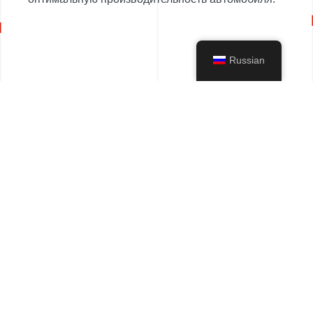
Russian
ПРОКЛАДКА КРЫШКИ КЛАПАНА
Высокоэффективная прокладка,
обеспечивающая герметичность клапанных
крышек и рассчитанная на работу в
экстремальных условиях.