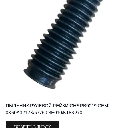
ПЫЛЬНИК РУЛЕВОЙ РЕЙКИ GHSRB0019 OEM:
0K60A3212X/57760-3E010/K18K270
ДОБАВИТЬ В ЦИТАТУ