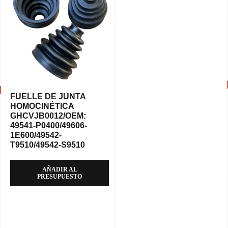
FUELLE DE JUNTA
HOMOCINÉTICA
GHCVJB0012/OEM:
49541-P0400/49606-
1E600/49542-
T9510/49542-S9510
AÑADIR AL
PRESUPUESTO