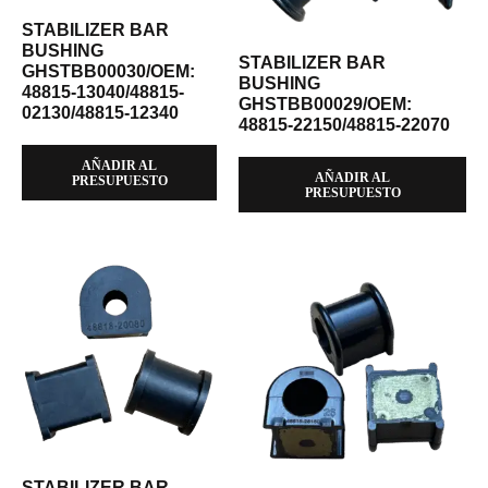
STABILIZER BAR
BUSHING
STABILIZER BAR
GHSTBB00030/OEM:
BUSHING
48815-13040/48815-
GHSTBB00029/OEM:
02130/48815-12340
48815-22150/48815-22070
AÑADIR AL
AÑADIR AL
PRESUPUESTO
PRESUPUESTO
STABILIZER BAR