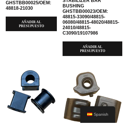
STABILIZER BAR
GHSTBB00025/OEM:
BUSHING
48818-21030
GHSTBB00023/OEM:
48815-33090/48815-
06080/48815-48020/48815-
AÑADIR AL
PRESUPUESTO
24010/48815-
C3090/19107986
AÑADIR AL
PRESUPUESTO
Spanish