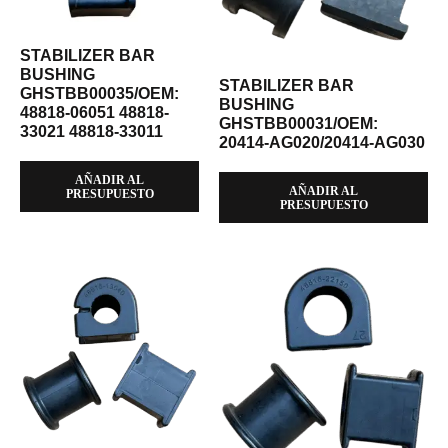
STABILIZER BAR
BUSHING
STABILIZER BAR
GHSTBB00035/OEM:
BUSHING
48818-06051 48818-
GHSTBB00031/OEM:
33021 48818-33011
20414-AG020/20414-AG030
AÑADIR AL
AÑADIR AL
PRESUPUESTO
PRESUPUESTO