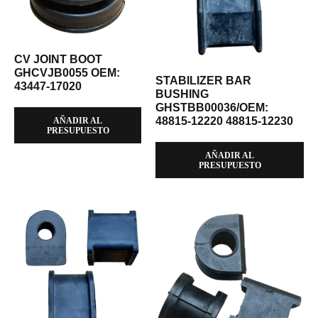
CV JOINT BOOT
GHCVJB0055 OEM:
STABILIZER BAR
43447-17020
BUSHING
GHSTBB00036/OEM:
48815-12220 48815-12230
AÑADIR AL
PRESUPUESTO
AÑADIR AL
PRESUPUESTO