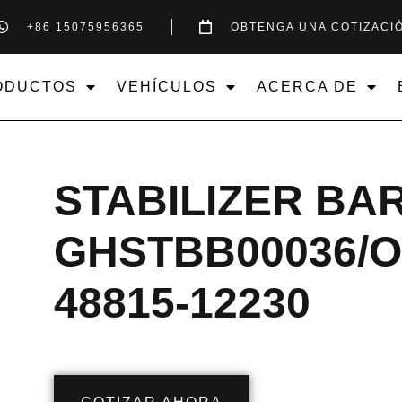
+86 15075956365
OBTENGA UNA COTIZACI
ODUCTOS
VEHÍCULOS
ACERCA DE
STABILIZER BA
GHSTBB00036/OE
48815-12230