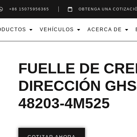
+86 15075956365
OBTENGA UNA COTIZACI
ODUCTOS
VEHÍCULOS
ACERCA DE
FUELLE DE CR
DIRECCIÓN GHS
48203-4M525