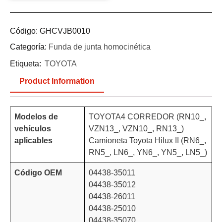
Código:
GHCVJB0010
Categoría:
Funda de junta homocinética
Etiqueta:
TOYOTA
Product Information
Modelos de
TOYOTA4 CORREDOR (RN10_,
vehículos
VZN13_, VZN10_, RN13_)
aplicables
Camioneta Toyota Hilux II (RN6_,
RN5_, LN6_, YN6_, YN5_, LN5_)
Código OEM
04438-35011
04438-35012
04438-26011
04438-25010
04438-35070