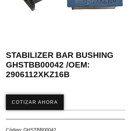
STABILIZER BAR BUSHING
GHSTBB00042 /OEM:
2906112XKZ16B
COTIZAR AHORA
Código:
GHSTBB00042