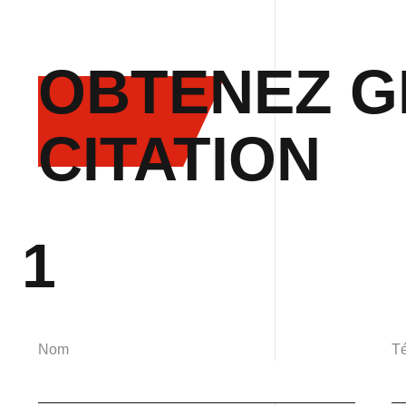
OBTENEZ G
CITATION
1
Nom
T