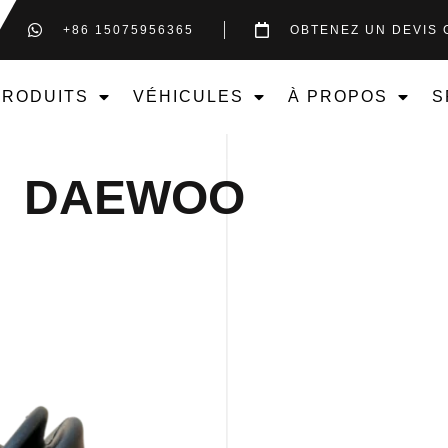
+86 15075956365
OBTENEZ UN DEVIS 
PRODUITS
VÉHICULES
À PROPOS
S
DAEWOO