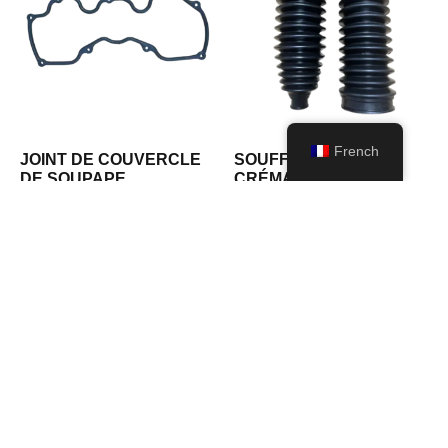
French
JOINT DE COUVERCLE
SOUFFLET DE
DE SOUPAPE
CRÉMAILLÈRE DE
GHVCG0002 /
DIRECTION GHSRB0013
OEM:13270-VG500
/ OEM : 48203-4M525
AJOUTER AU DEVIS
AJOUTER AU DEVIS
DES ANNÉES
D'EXPÉRIENCE