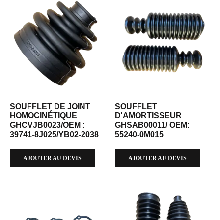
SOUFFLET DE JOINT
SOUFFLET
HOMOCINÉTIQUE
D'AMORTISSEUR
GHCVJB0023/OEM :
GHSAB00011/ OEM:
39741-8J025/YB02-2038
55240-0M015
AJOUTER AU DEVIS
AJOUTER AU DEVIS