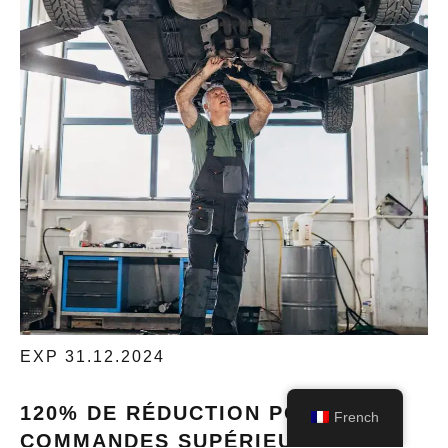
ÉCHANGEZ MAINTENANT
EXP 31.12.2024
120% DE RÉDUCTION POUR LES
French
COMMANDES SUPÉRIEURES À 5