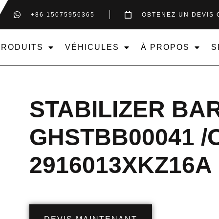
+86 15075956365
OBTENEZ UN DEVIS 
PRODUITS
VÉHICULES
À PROPOS
S
STABILIZER BA
GHSTBB00041 /
2916013XKZ16A