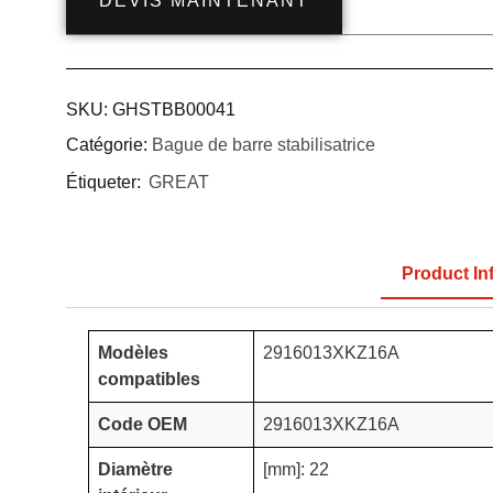
DEVIS MAINTENANT
SKU:
GHSTBB00041
Catégorie:
Bague de barre stabilisatrice
Étiqueter:
GREAT
Product In
Modèles
2916013XKZ16A
compatibles
Code OEM
2916013XKZ16A
Diamètre
[mm]: 22