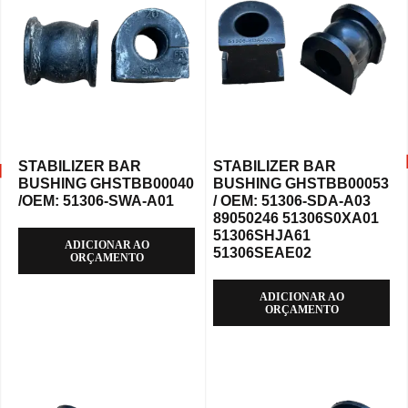
STABILIZER BAR
STABILIZER BAR
BUSHING GHSTBB00040
BUSHING GHSTBB00053
/OEM: 51306-SWA-A01
/ OEM: 51306-SDA-A03
89050246 51306S0XA01
51306SHJA61
ADICIONAR AO
51306SEAE02
ORÇAMENTO
ADICIONAR AO
ORÇAMENTO