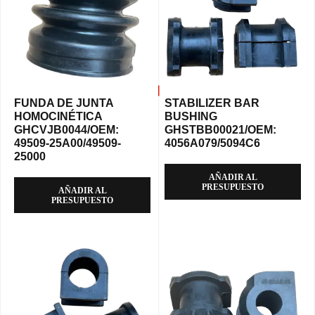
FUNDA DE JUNTA
STABILIZER BAR
HOMOCINÉTICA
BUSHING
GHCVJB0044/OEM:
GHSTBB00021/OEM:
49509-25A00/49509-
4056A079/5094C6
25000
AÑADIR AL
PRESUPUESTO
AÑADIR AL
PRESUPUESTO