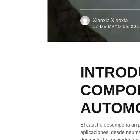
Xiaoxia Xiaoxia
12 DE MAYO DE 202
INTROD
COMPON
AUTOMÓ
El caucho desempeña un pa
aplicaciones, desde neumát
desgaste, lo convierten en 