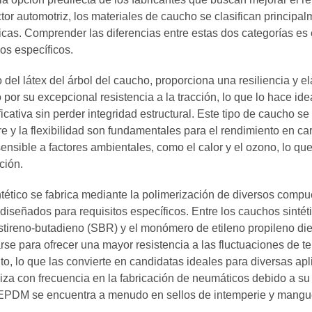
tor automotriz, los materiales de caucho se clasifican principa
éticas. Comprender las diferencias entre estas dos categorías e
os específicos.
 del látex del árbol del caucho, proporciona una resiliencia y e
por su excepcional resistencia a la tracción, lo que lo hace i
ficativa sin perder integridad estructural. Este tipo de caucho s
e y la flexibilidad son fundamentales para el rendimiento en car
ensible a factores ambientales, como el calor y el ozono, lo q
ción.
intético se fabrica mediante la polimerización de diversos comp
diseñados para requisitos específicos. Entre los cauchos sintét
stireno-butadieno (SBR) y el monómero de etileno propileno d
rse para ofrecer una mayor resistencia a las fluctuaciones de t
to, lo que las convierte en candidatas ideales para diversas ap
liza con frecuencia en la fabricación de neumáticos debido a su 
 EPDM se encuentra a menudo en sellos de intemperie y mangu