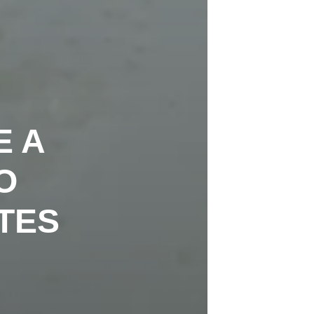
E A
O
TES