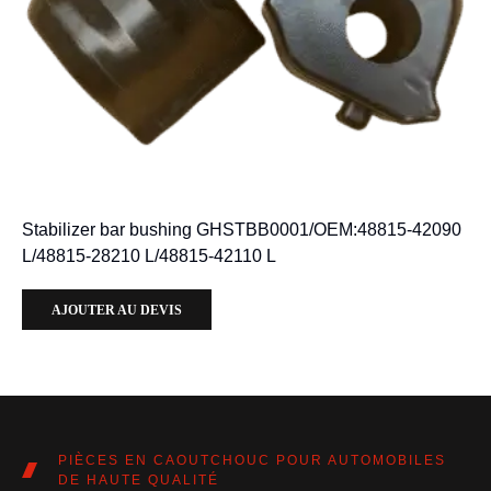
Stabilizer bar bushing GHSTBB0001/OEM:48815-42090
L/48815-28210 L/48815-42110 L
AJOUTER AU DEVIS
PIÈCES EN CAOUTCHOUC POUR AUTOMOBILES
DE HAUTE QUALITÉ