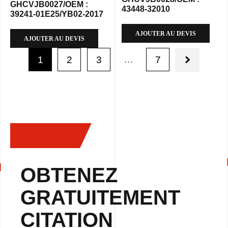
GHCVJB0027/OEM :
43448-32010
39241-01E25/YB02-2017
AJOUTER AU DEVIS
AJOUTER AU DEVIS
…
1
2
3
7
OBTENEZ
GRATUITEMENT
CITATION