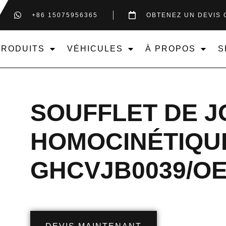
+86 15075956365
OBTENEZ UN DEVIS 
PRODUITS
VÉHICULES
À PROPOS
S
SOUFFLET DE J
HOMOCINÉTIQU
GHCVJB0039/OEM