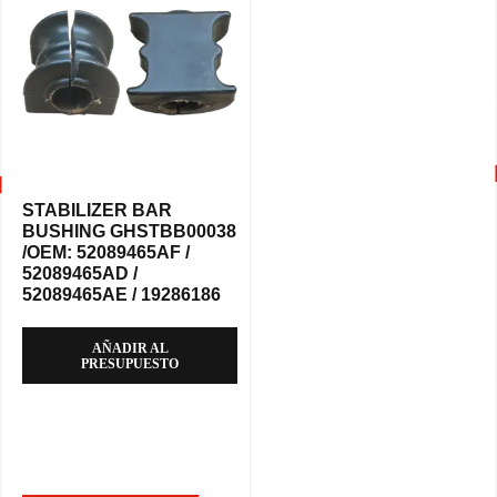
STABILIZER BAR
BUSHING GHSTBB00038
/OEM: 52089465AF /
52089465AD /
52089465AE / 19286186
AÑADIR AL
PRESUPUESTO