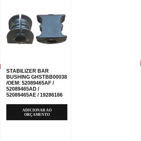
STABILIZER BAR
BUSHING GHSTBB00038
/OEM: 52089465AF /
52089465AD /
52089465AE / 19286186
ADICIONAR AO
ORÇAMENTO