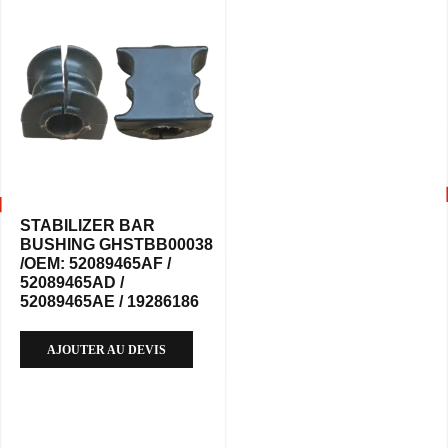
STABILIZER BAR
BUSHING GHSTBB00038
/OEM: 52089465AF /
52089465AD /
52089465AE / 19286186
AJOUTER AU DEVIS