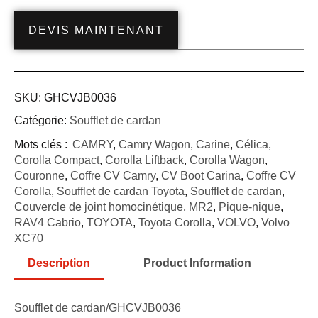
DEVIS MAINTENANT
SKU:
GHCVJB0036
Catégorie:
Soufflet de cardan
Mots clés :
CAMRY
,
Camry Wagon
,
Carine
,
Célica
,
Corolla Compact
,
Corolla Liftback
,
Corolla Wagon
,
Couronne
,
Coffre CV Camry
,
CV Boot Carina
,
Coffre CV
Corolla
,
Soufflet de cardan Toyota
,
Soufflet de cardan
,
Couvercle de joint homocinétique
,
MR2
,
Pique-nique
,
RAV4 Cabrio
,
TOYOTA
,
Toyota Corolla
,
VOLVO
,
Volvo
XC70
Description
Product Information
Soufflet de cardan/GHCVJB0036