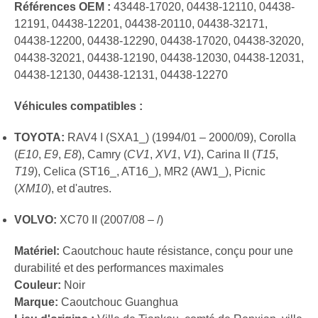
Références OEM :
43448-17020, 04438-12110, 04438-
12191, 04438-12201, 04438-20110, 04438-32171,
04438-12200, 04438-12290, 04438-17020, 04438-32020,
04438-32021, 04438-12190, 04438-12030, 04438-12031,
04438-12130, 04438-12131, 04438-12270
Véhicules compatibles :
TOYOTA:
RAV4 I (SXA1_) (1994/01 – 2000/09), Corolla
(
E10
,
E9
,
E8
), Camry (
CV1
,
XV1
,
V1
), Carina II (
T15
,
T19
), Celica (ST16_, AT16_), MR2 (AW1_), Picnic
(
XM10
), et d'autres.
VOLVO:
XC70 II (2007/08 – /)
Matériel:
Caoutchouc haute résistance, conçu pour une
durabilité et des performances maximales
Couleur:
Noir
Marque:
Caoutchouc Guanghua